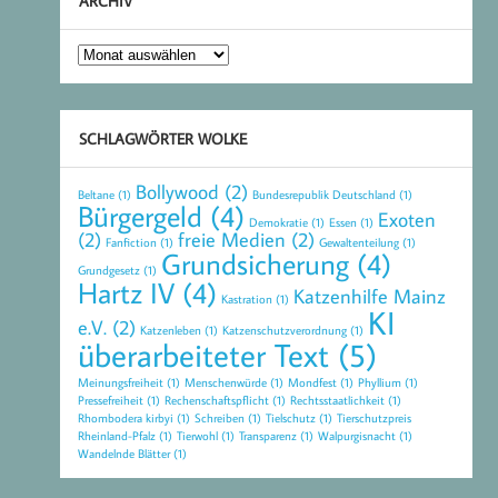
ARCHIV
Archiv
SCHLAGWÖRTER WOLKE
Bollywood
(2)
Beltane
(1)
Bundesrepublik Deutschland
(1)
Bürgergeld
(4)
Exoten
Demokratie
(1)
Essen
(1)
(2)
freie Medien
(2)
Fanfiction
(1)
Gewaltenteilung
(1)
Grundsicherung
(4)
Grundgesetz
(1)
Hartz IV
(4)
Katzenhilfe Mainz
Kastration
(1)
KI
e.V.
(2)
Katzenleben
(1)
Katzenschutzverordnung
(1)
überarbeiteter Text
(5)
Meinungsfreiheit
(1)
Menschenwürde
(1)
Mondfest
(1)
Phyllium
(1)
Pressefreiheit
(1)
Rechenschaftspflicht
(1)
Rechtsstaatlichkeit
(1)
Rhombodera kirbyi
(1)
Schreiben
(1)
Tielschutz
(1)
Tierschutzpreis
Rheinland-Pfalz
(1)
Tierwohl
(1)
Transparenz
(1)
Walpurgisnacht
(1)
Wandelnde Blätter
(1)