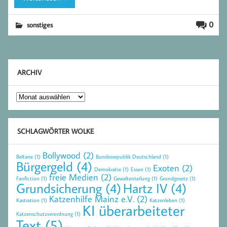
0
sonstiges
ARCHIV
Archiv
SCHLAGWÖRTER WOLKE
Bollywood
(2)
Beltane
(1)
Bundesrepublik Deutschland
(1)
Bürgergeld
(4)
Exoten
(2)
Demokratie
(1)
Essen
(1)
freie Medien
(2)
Fanfiction
(1)
Gewaltenteilung
(1)
Grundgesetz
(1)
Grundsicherung
(4)
Hartz IV
(4)
Katzenhilfe Mainz e.V.
(2)
Kastration
(1)
Katzenleben
(1)
KI überarbeiteter
Katzenschutzverordnung
(1)
Text
(5)