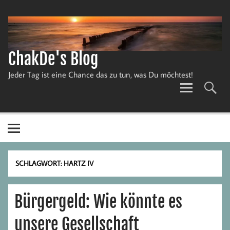
Zum
Inhalt
springen
ChakDe's Blog
Jeder Tag ist eine Chance das zu tun, was Du möchtest!
SCHLAGWORT:
HARTZ IV
Bürgergeld: Wie könnte es
unsere Gesellschaft