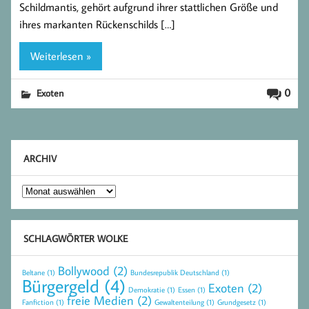
Schildmantis, gehört aufgrund ihrer stattlichen Größe und
ihres markanten Rückenschilds […]
Weiterlesen »
0
Exoten
ARCHIV
Archiv
SCHLAGWÖRTER WOLKE
Bollywood
(2)
Beltane
(1)
Bundesrepublik Deutschland
(1)
Bürgergeld
(4)
Exoten
(2)
Demokratie
(1)
Essen
(1)
freie Medien
(2)
Fanfiction
(1)
Gewaltenteilung
(1)
Grundgesetz
(1)