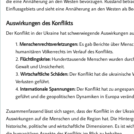
die eine Annäherung an den Westen bevorzugen. Russland betrachte
Einflussgebiets und sieht eine Annäherung an den Westen als Bed
Auswirkungen des Konflikts
Der Konflikt in der Ukraine hat schwerwiegende Auswirkungen au
Menschenrechtsverletzungen:
Es gab Berichte über Mensc
humanitären Völkerrechts im Verlauf des Konflikts.
Flüchtlingskrise:
Hunderttausende Menschen wurden durch de
Gewalt und Unsicherheit.
Wirtschaftliche Schäden:
Der Konflikt hat die ukrainische 
Verlusten geführt.
Internationale Spannungen:
Der Konflikt hat zu angespa
geführt und die geopolitischen Dynamiken in Europa veränd
Zusammenfassend lässt sich sagen, dass der Konflikt in der Ukrain
Auswirkungen auf die Menschen und die Region hat. Die Hintergrü
historische, politische und wirtschaftliche Dimensionen. Es ist wi
die humanitären Aspekte des Konflikts im Blick zu behalten.