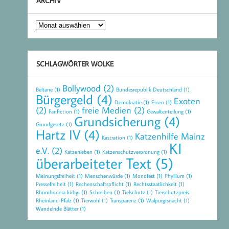
ARCHIV
Archiv
SCHLAGWÖRTER WOLKE
Bollywood
(2)
Beltane
(1)
Bundesrepublik Deutschland
(1)
Bürgergeld
(4)
Exoten
Demokratie
(1)
Essen
(1)
(2)
freie Medien
(2)
Fanfiction
(1)
Gewaltenteilung
(1)
Grundsicherung
(4)
Grundgesetz
(1)
Hartz IV
(4)
Katzenhilfe Mainz
Kastration
(1)
KI
e.V.
(2)
Katzenleben
(1)
Katzenschutzverordnung
(1)
überarbeiteter Text
(5)
Meinungsfreiheit
(1)
Menschenwürde
(1)
Mondfest
(1)
Phyllium
(1)
Pressefreiheit
(1)
Rechenschaftspflicht
(1)
Rechtsstaatlichkeit
(1)
Rhombodera kirbyi
(1)
Schreiben
(1)
Tielschutz
(1)
Tierschutzpreis
Rheinland-Pfalz
(1)
Tierwohl
(1)
Transparenz
(1)
Walpurgisnacht
(1)
Wandelnde Blätter
(1)