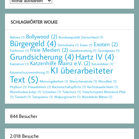
Archiv
SCHLAGWÖRTER WOLKE
Bollywood
(2)
Beltane
(1)
Bundesrepublik Deutschland
(1)
Bürgergeld
(4)
Exoten
(2)
Demokratie
(1)
Essen
(1)
freie Medien
(2)
Fanfiction
(1)
Gewaltenteilung
(1)
Grundgesetz
(1)
Grundsicherung
(4)
Hartz IV
(4)
Katzenhilfe Mainz e.V.
(2)
Kastration
(1)
Katzenleben
(1)
KI überarbeiteter
Katzenschutzverordnung
(1)
Text
(5)
Meinungsfreiheit
(1)
Menschenwürde
(1)
Mondfest
(1)
Phyllium
(1)
Pressefreiheit
(1)
Rechenschaftspflicht
(1)
Rechtsstaatlichkeit
(1)
Rhombodera kirbyi
(1)
Schreiben
(1)
Tielschutz
(1)
Tierschutzpreis Rheinland-Pfalz
(1)
Tierwohl
(1)
Transparenz
(1)
Walpurgisnacht
(1)
Wandelnde Blätter
(1)
844 Besucher
2.018 Besuche